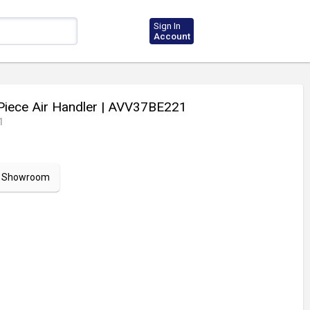
Sign In
Account
Piece Air Handler
| AVV37BE221
1
ur Showroom