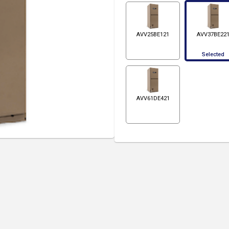
AVV25BE121
AVV37BE22
Selected
AVV61DE421