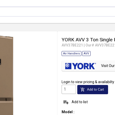
YORK AVV 3 Ton Single 
AVV37BE221
|
Our# AVV37BE22
Air Handlers
AVV
Visit O
Login
to view pricing & availabilty
add_shopping_cart
Add to Cart
playlist_add
Add to list
Model
: