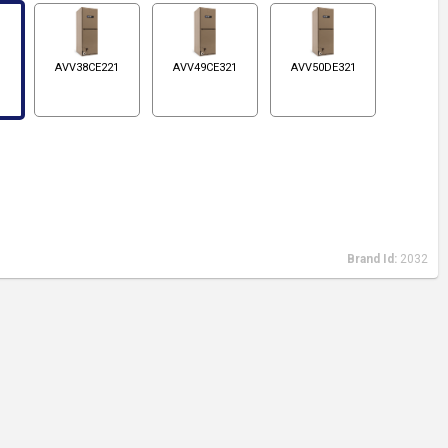
1
AVV38CE221
AVV49CE321
AVV50DE321
Brand Id:
2032